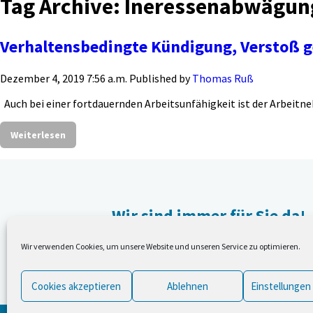
Tag Archive: Ineressenabwägun
Verhaltensbedingte Kündigung, Verstoß g
Dezember 4, 2019 7:56 a.m.
Published by
Thomas Ruß
Auch bei einer fortdauernden Arbeitsunfähigkeit ist der Arbeitn
Weiterlesen
Wir sind immer für Sie da!
Wir verwenden Cookies, um unsere Website und unseren Service zu optimieren.
Nehmen Sie Kontakt mit uns auf,
damit wir Ihnen helfen können.
Cookies akzeptieren
Ablehnen
Einstellungen